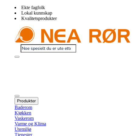
Ekte fagfolk
Lokal kunnskap
Kvalitetsprodukter
Produkter
Baderom
Kjøkken
Vaskerom
Varme og Klima
Utemiljø
Tjenester