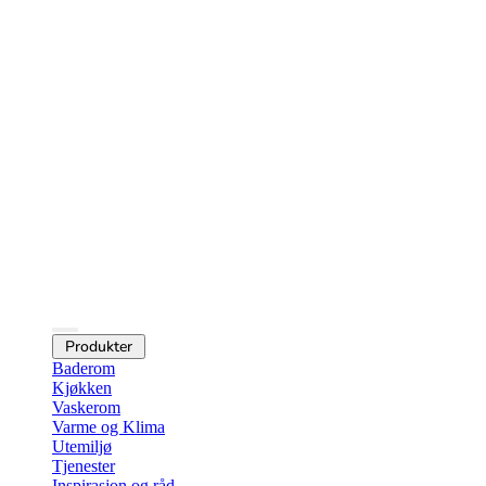
Produkter
Baderom
Kjøkken
Vaskerom
Varme og Klima
Utemiljø
Tjenester
Inspirasjon og råd