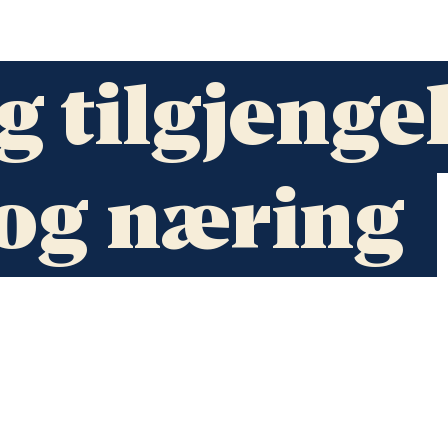
og tilgjenge
g og næring