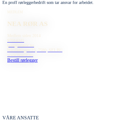
En proff rørleggerbedrift som tar ansvar for arbeidet.
MEDLEM
NEA RØR AS
Medlem siden 2014
97014241
post@nearor.no
Hårstadvegen 23, 7580, SELBU
www.nearor.no
Bestill rørlegger
VÅRE ANSATTE