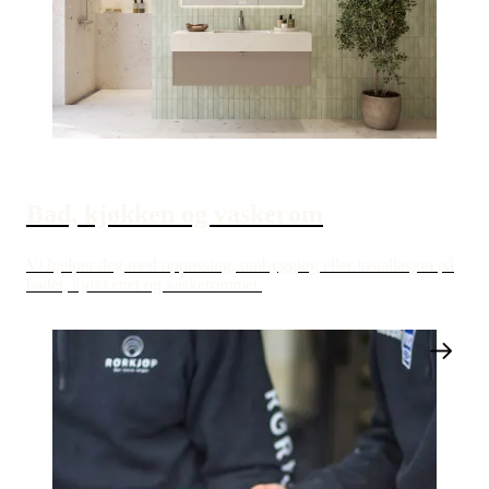
Bad, kjøkken og vaskerom
Vi hjelper deg med oppussing, ombygging eller installasjon på
badet, kjøkkenet og vaskerommet.