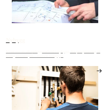
Nybygg
Vi tar oss av alt rørleggerarbeid i nybygg, fra prosjektering til
ferdig installasjon – uansett boligtype