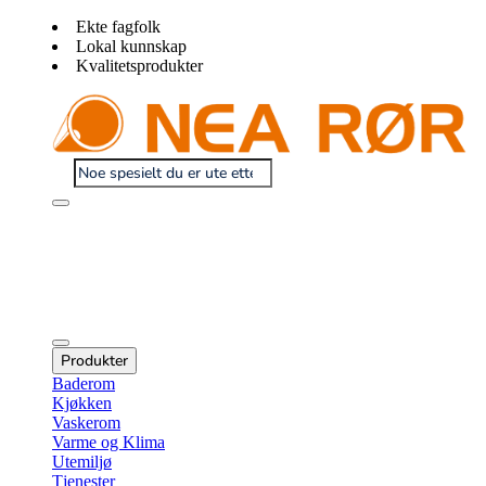
Ekte fagfolk
Lokal kunnskap
Kvalitetsprodukter
Produkter
Baderom
Kjøkken
Vaskerom
Varme og Klima
Utemiljø
Tjenester