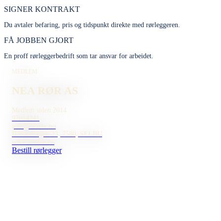
SIGNER KONTRAKT
Du avtaler befaring, pris og tidspunkt direkte med rørleggeren.
FÅ JOBBEN GJORT
En proff rørleggerbedrift som tar ansvar for arbeidet.
MEDLEM
NEA RØR AS
Medlem siden 2014
97014241
post@nearor.no
Hårstadvegen 23, 7580, SELBU
www.nearor.no
Bestill rørlegger