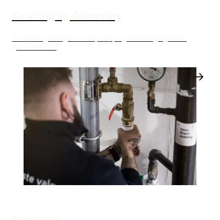
Graving og drenering
Vi utfører graving for vann, avløp og drenering og andre
grunnarbeider.
Sprinkler