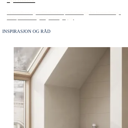
Vi installerer og vedlikeholder sprinkelanlegg for brannsikring i
både private boliger og næringsbygg.
INSPIRASJON OG RÅD